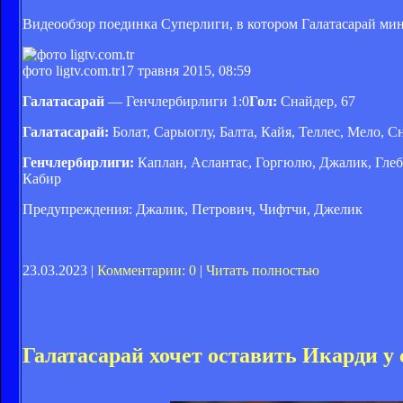
Видеообзор поединка Суперлиги, в котором Галатасарай ми
фото ligtv.com.tr
17 травня 2015, 08:59
Галатасарай
— Генчлербирлиги 1:0
Гол:
Снайдер, 67
Галатасарай:
Болат, Сарыоглу, Балта, Кайя, Теллес, Мело, С
Генчлербирлиги:
Каплан, Аслантас, Горгюлю, Джалик, Глеб (
Кабир
Предупреждения: Джалик, Петрович, Чифтчи, Джелик
23.03.2023 |
Комментарии: 0
|
Читать полностью
Галатасарай хочет оставить Икарди у