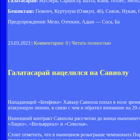
Галатасарай:
Муслера, Сарыоглу, Балта, Кайя, Теллес, Мело
Бешикташ:
Гювенч, Куртулуш (Озякуп, 46), Сивок, Нукан, О
Предупреждения: Мело, Озтекин, Адын — Соса, Ба
23.03.2023 |
Комментарии: 0
|
Читать полностью
Галатасарай нацелился на Савиолу
Нападающий «Бенфики» Хавьер Савиола попал в поле зрения
атакующую линию, в связи с чем и обратил внимание на 29-
Нынешний контракт Савиолы рассчитан до конца нынешнего 
«Лацио», «Вильярреал» и «Севилья».
Стоит отметить, что в нынешнем розыгрыше чемпионата Порт