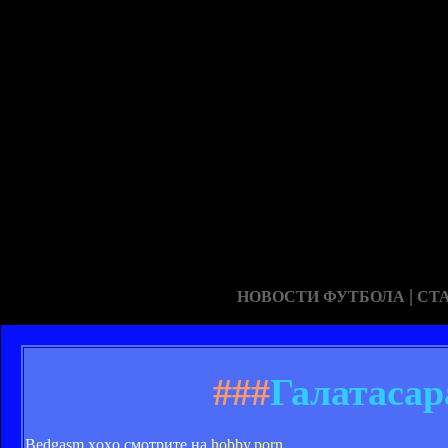
|
НОВОСТИ ФУТБОЛА
СТ
###
Галатасар
Bedgasm xoxo смотрите на
hobby.porn
.