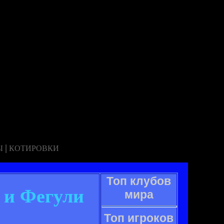
|
Ы
КОТИРОВКИ
Топ клубов
 и Фегули
мира
Топ игроков