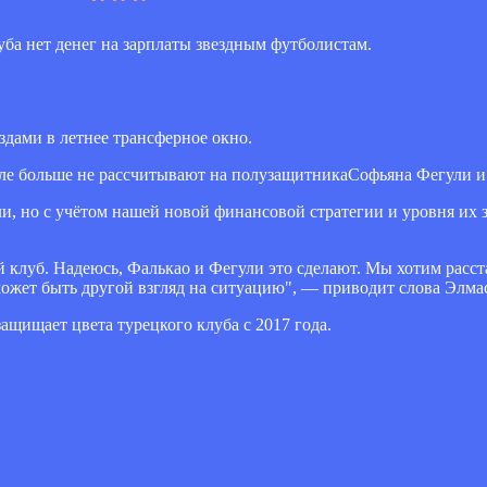
уба нет денег на зарплаты звездным футболистам.
здами в летнее трансферное окно.
буле больше не рассчитывают на полузащитникаСофьяна Фегули и
и, но с учётом нашей новой финансовой стратегии и уровня их 
клуб. Надеюсь, Фалькао и Фегули это сделают. Мы хотим расст
может быть другой взгляд на ситуацию", — приводит слова Элма
ащищает цвета турецкого клуба с 2017 года.