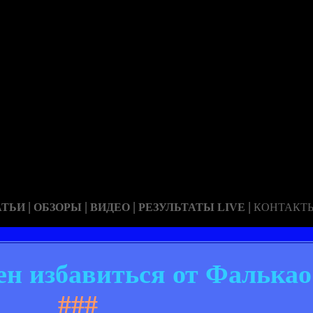
|
|
|
|
АТЬИ
ОБЗОРЫ
ВИДЕО
РЕЗУЛЬТАТЫ LIVE
КОНТАКТ
ен избавиться от Фалькао
###