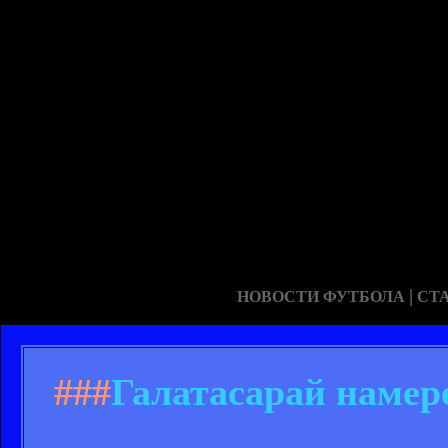
|
НОВОСТИ ФУТБОЛА
СТ
###
Галатасарай намер