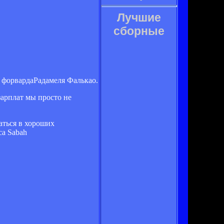
Лучшие
сборные
 форвардаРадамеля Фалькао.
зарплат мы просто не
аться в хороших
са Sabah