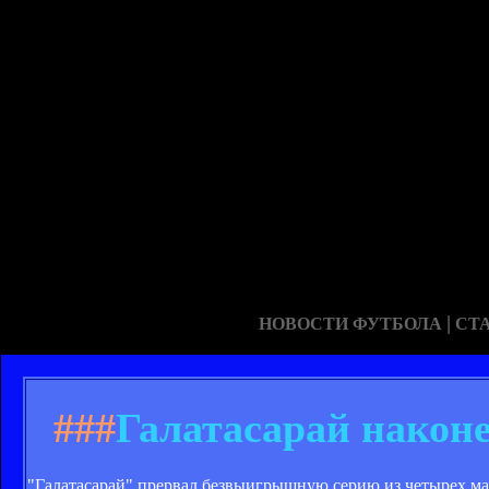
|
НОВОСТИ ФУТБОЛА
СТ
###
Галатасарай наконе
"Галатасарай" прервал безвыигрышную серию из четырех мат