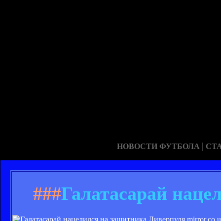
|
НОВОСТИ ФУТБОЛА
СТ
###
Галатасарай наце
mirror.co.