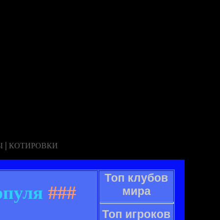
|
Ы
КОТИРОВКИ
Топ клубов
рпуля
###
мира
Топ игроков