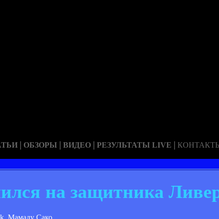
|
|
|
|
АТЬИ
ОБЗОРЫ
ВИДЕО
РЕЗУЛЬТАТЫ LIVE
КОНТАКТ
лился на защитника Ливе
uk. Мамаду Сако