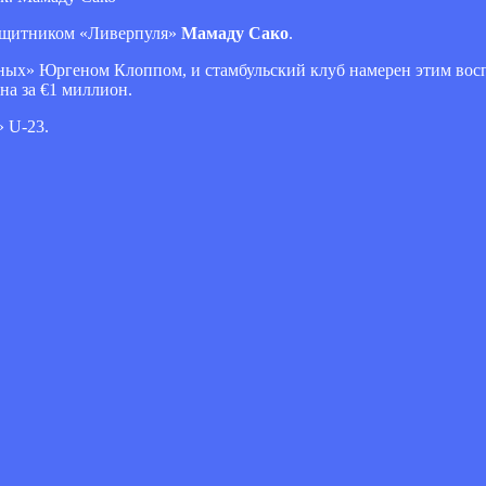
защитником «Ливерпуля»
Мамаду Сако
.
ных» Юргеном Клоппом, и стамбульский клуб намерен этим восп
она за €1 миллион.
» U-23.