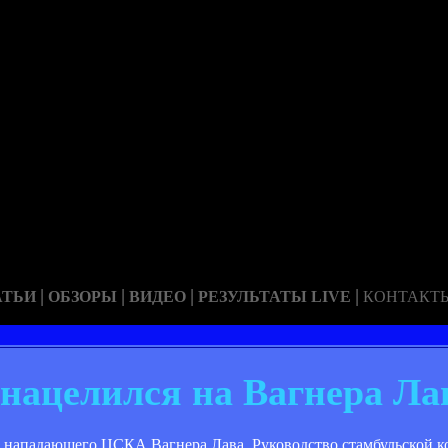
|
|
|
|
АТЬИ
ОБЗОРЫ
ВИДЕО
РЕЗУЛЬТАТЫ LIVE
КОНТАКТ
 нацелился на Вагнера Ла
го нападающего ЦСКА Вагнера Лава. Руководство стамбульской 