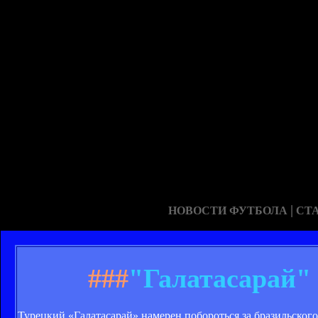
|
НОВОСТИ ФУТБОЛА
СТ
###
"Галатасарай"
Турецкий «Галатасарай» намерен побороться за бразильско