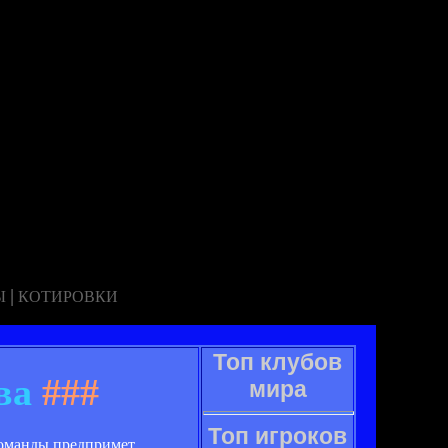
|
Ы
КОТИРОВКИ
Топ клубов
ва
###
мира
Топ игроков
команды предпримет