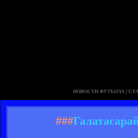
|
НОВОСТИ ФУТБОЛА
СТ
###
Галатасара