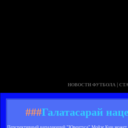
|
НОВОСТИ ФУТБОЛА
СТ
###
Галатасарай нац
Перспективный нападающий "Ювентуса" Мойзе Кин может отпр