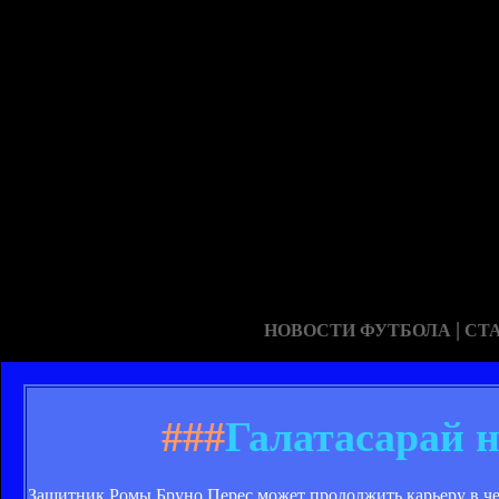
|
НОВОСТИ ФУТБОЛА
СТ
###
Галатасарай 
Защитник Ромы Бруно Перес может продолжить карьеру в ч