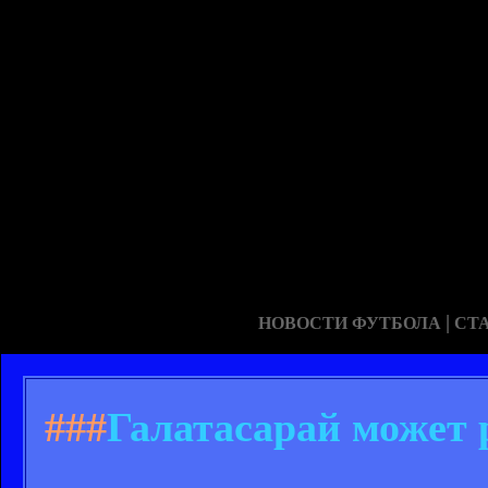
|
НОВОСТИ ФУТБОЛА
СТ
###
Галатасарай может 