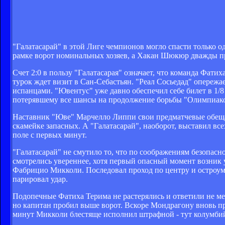
"Галатасарай" в этой Лиге чемпионов могло спасти только о
рамке ворот номинальных хозяев, а Хакан Шюкюр дважды 
Счет 2:0 в пользу "Галатасарая" означает, что команда Фатих
турок ждет визит в Сан-Себастьян. "Реал Сосьедад" опережае
испанцами. "Ювентус" уже давно обеспечил себе билет в 1/8
потерявшему все шансы на продолжение борьбы "Олимпиако
Наставник "Юве" Марчелло Липпи свои предматчевые обеща
скамейке запасных. А "Галатасарай", наоборот, выставил в
поле с первых минут.
"Галатасарай" не смутило то, что по соображениям безопасн
смотрелись увереннее, хотя первый опасный момент возник у
Фабрицио Микколи. Последовал проход по центру и остроум
парировал удар.
Подопечные Фатиха Терима не растерялись и ответили не м
но капитан пробил выше ворот. Вскоре Мондрагону вновь пр
минут Микколи блестяще исполнил штрафной - тут колумбий