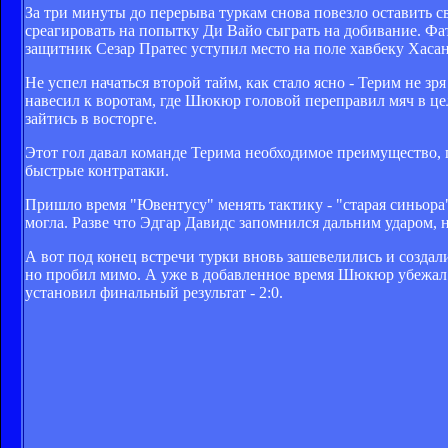
За три минуты до перерыва туркам снова повезло оставить с
среагировать на попытку Ди Вайо сыграть на добивание. Фат
защитник Сезар Пратес уступил место на поле хавбеку Хаса
Не успел начаться второй тайм, как стало ясно - Терим не з
навесил к воротам, где Шюкюр головой переправил мяч в це
зайтись в восторге.
Этот гол давал команде Терима необходимое преимущество, п
быстрые контратаки.
Пришло время "Ювентусу" менять тактику - "старая синьора
могла. Разве что Эдгар Давидс запомнился дальним ударом, 
А вот под конец встречи турки вновь зашевелились и создал
но пробил мимо. А уже в добавленное время Шюкюр убежал
установил финальный результат - 2:0.