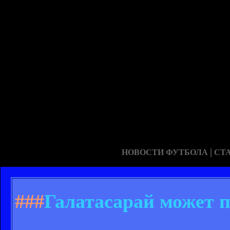
|
НОВОСТИ ФУТБОЛА
СТ
###
Галатасарай может 