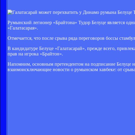
T
Румынский легионер «Брайтона» Тудор Белуце является одни
«Галатасарая».
Отмечается, что после срыва ряда переговоров боссы стамбу
В кандидатуре Белуце «Галатасарай», прежде всего, привле
прав на игрока «Брайтон».
Напомним, основным претендентом на подписание Белуце на
взаимоисключающие новости о румынском хавбеке: от срыва