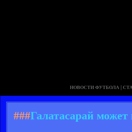
|
НОВОСТИ ФУТБОЛА
СТ
###
Галатасарай может