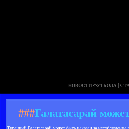
|
НОВОСТИ ФУТБОЛА
СТ
###
Галатасарай может
Турецкий Галатасарай может быть наказан за несоблюдение 