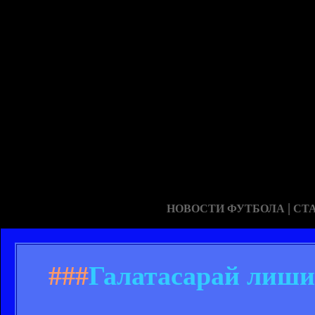
|
НОВОСТИ ФУТБОЛА
СТ
###
Галатасарай лиши