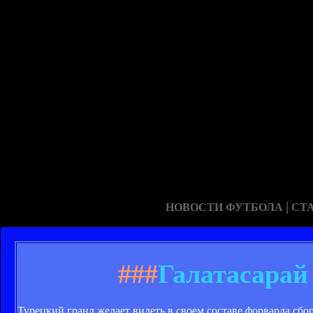
|
НОВОСТИ ФУТБОЛА
СТ
###
Галатасарай
Турецкий гранд желает видеть в своем составе форварда сб