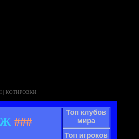
|
Ы
КОТИРОВКИ
Топ клубов
СЖ
###
мира
Топ игроков