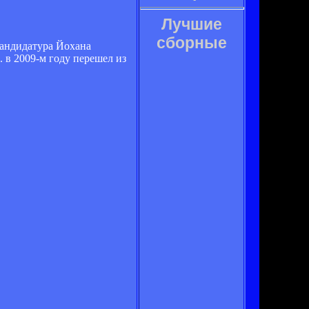
Лучшие
сборные
кандидатура Йохана
. в 2009-м году перешел из