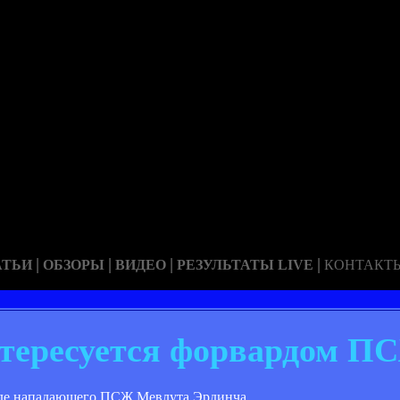
|
|
|
|
АТЬИ
ОБЗОРЫ
ВИДЕО
РЕЗУЛЬТАТЫ LIVE
КОНТАКТ
нтересуется форвардом П
анде нападающего ПСЖ Мевлута Эрдинча.