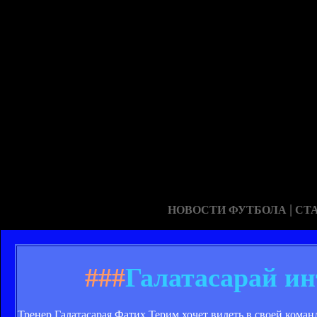
|
НОВОСТИ ФУТБОЛА
СТ
###
Галатасарай и
Тренер Галатасарая Фатих Терим хочет видеть в своей ком