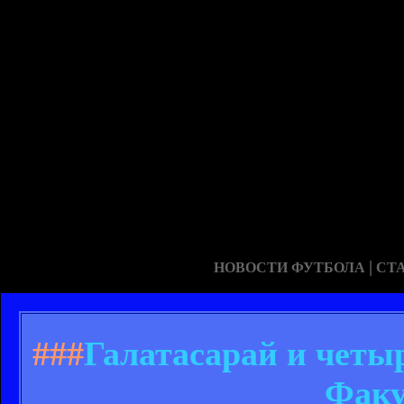
|
НОВОСТИ ФУТБОЛА
СТ
###
Галатасарай и четы
Факу