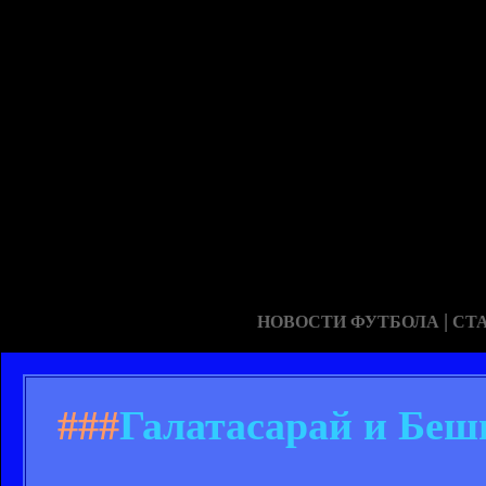
|
НОВОСТИ ФУТБОЛА
СТ
###
Галатасарай и Беш