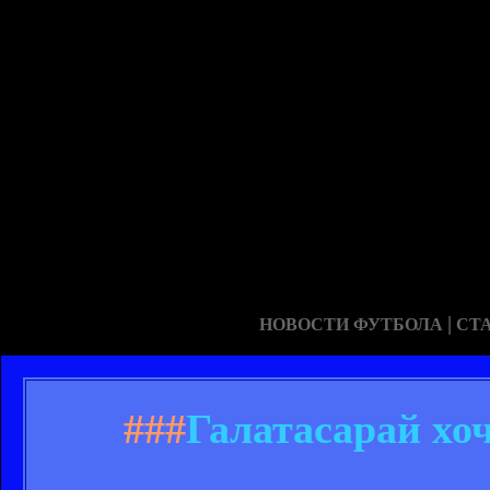
|
НОВОСТИ ФУТБОЛА
СТ
###
Галатасарай хо