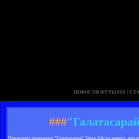
|
НОВОСТИ ФУТБОЛА
СТ
###
"Галатасарай
Президент турецкого "Галатасарая" Унал Айсал заявил, что