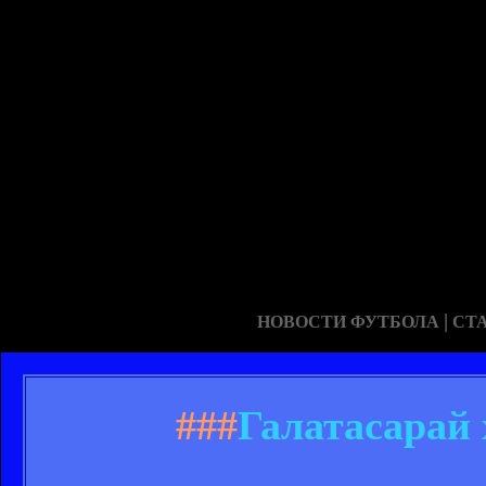
|
НОВОСТИ ФУТБОЛА
СТ
###
Галатасарай