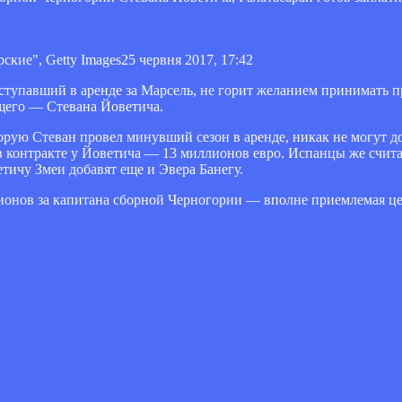
ские", Getty Images
25 червня 2017, 17:42
тупавший в аренде за Марсель, не горит желанием принимать п
щего — Стевана Йоветича.
орую Стеван провел минувший сезон в аренде, никак не могут д
 контракте у Йоветича — 13 миллионов евро. Испанцы же считаю
етичу Змеи добавят еще и Эвера Банегу.
иллионов за капитана сборной Черногории — вполне приемлемая ц