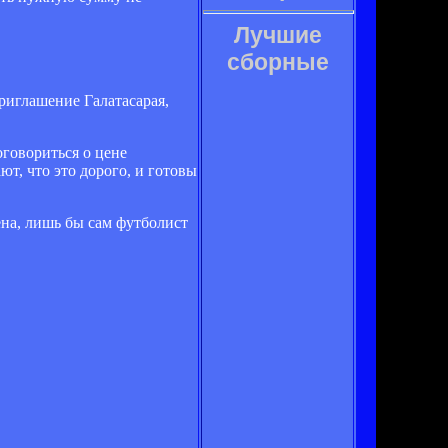
Лучшие
сборные
риглашение Галатасарая,
оговориться о цене
т, что это дорого, и готовы
ена, лишь бы сам футболист