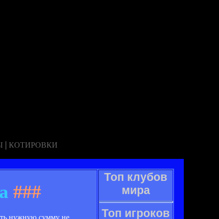
|
Ы
КОТИРОВКИ
Топ клубов
а
###
мира
Топ игроков
ить нужную сумму не