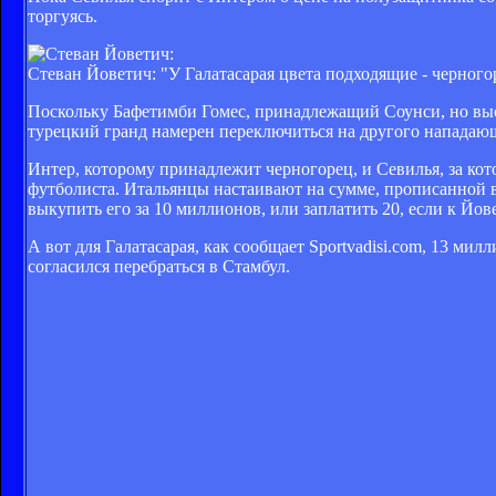
торгуясь.
Стеван Йоветич: "У Галатасарая цвета подходящие - черногор
Поскольку Бафетимби Гомес, принадлежащий Соунси, но выс
турецкий гранд намерен переключиться на другого нападаю
Интер, которому принадлежит черногорец, и Севилья, за кот
футболиста. Итальянцы настаивают на сумме, прописанной в
выкупить его за 10 миллионов, или заплатить 20, если к Йов
А вот для Галатасарая, как сообщает Sportvadisi.com, 13 м
согласился перебраться в Стамбул.