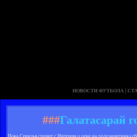
|
НОВОСТИ ФУТБОЛА
СТ
###
Галатасарай г
Пока Севилья спорит с Интером о цене на полузащитника с