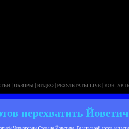
|
|
|
|
АТЬИ
ОБЗОРЫ
ВИДЕО
РЕЗУЛЬТАТЫ LIVE
КОНТАКТ
отов перехватить Йоветич
борной Черногории Стевана Йоветича, Галатасарай готов заплат