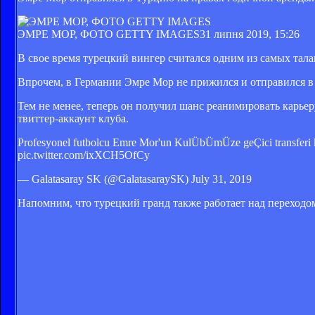
ЭМРЕ МОР, ФОТО GETTY IMAGES
31 липня 2019, 15:26
В свое время турецкий вингер считался одним из самых тала
Впрочем, в Германии Эмре Мор не прижился и отправился в С
Тем не менее, теперь он получил шанс реанимировать карье
твиттер-аккаунт клуба.
Profesyonel futbolcu Emre Mor'un KulÜbÜmÜze geÇici transferi 
pic.twitter.com/ixXCH5OfCy
— Galatasaray SK (@GalatasaraySK) July 31, 2019
Напомним, что турецкий гранд также работает над переходо