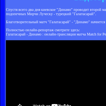
Спустя всего два дня киевское "Динамо" проводит второй ма
подопечных Мирчи Луческу - турецкий "Галатасарай".
Благотворительный матч "Галатасарай" - "Динамо" начнется в
Полностью онлайн-репортаж смотрите здесь:
Галатасарай - Динамо : онлайн-трансляция матча Match for Peac