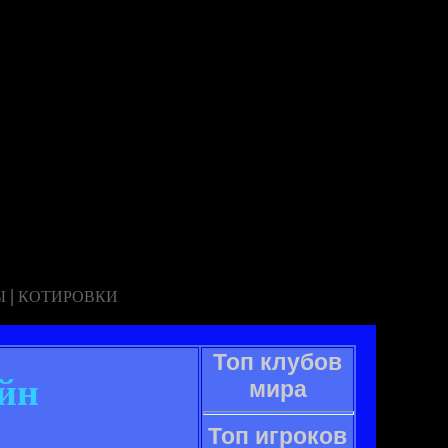
|
Ы
КОТИРОВКИ
Топ клубов
айн
мира
Топ игроков