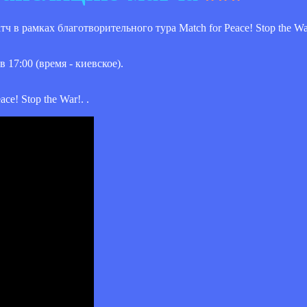
тч в рамках благотворительного тура Match for Peace! Stop the 
 17:00 (время - киевское).
e! Stop the War!. .