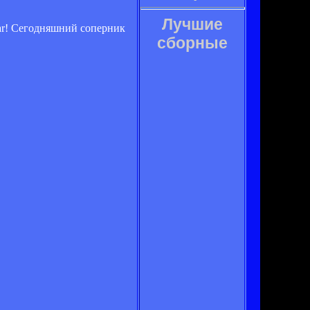
Лучшие
War! Сегодняшний соперник
сборные