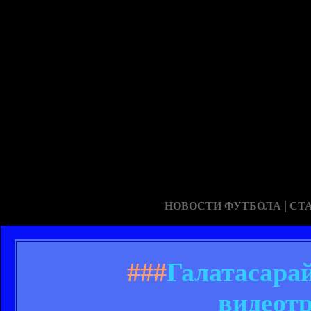
|
НОВОСТИ ФУТБОЛА
СТ
###
Галатасарай
видеот