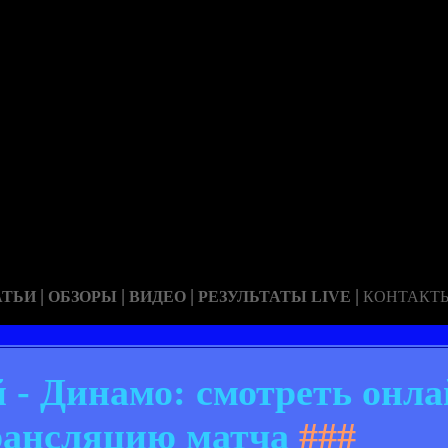
|
|
|
|
АТЬИ
ОБЗОРЫ
ВИДЕО
РЕЗУЛЬТАТЫ LIVE
КОНТАКТ
 - Динамо: смотреть онл
рансляцию матча
###